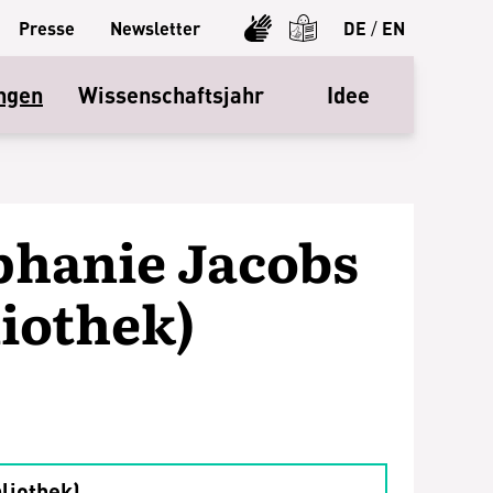
Presse
Newsletter
DE
/
EN
ngen
Wissenschaftsjahr
Idee
ephanie Jacobs
liothek)
liothek)